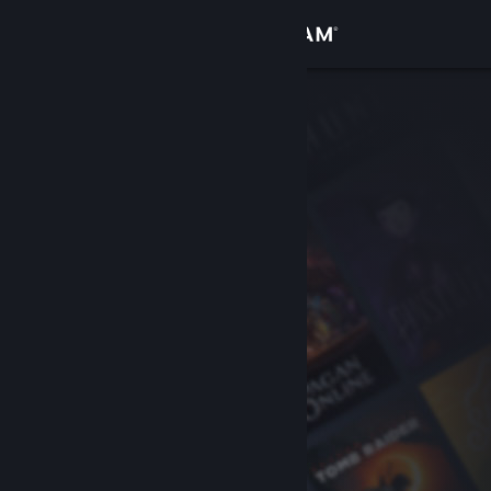
Iniciar sessão
Loja
Comunidade
Sobre
Apoio
Alterar idioma
Instala a app móvel do Steam
Ver versão para computadores