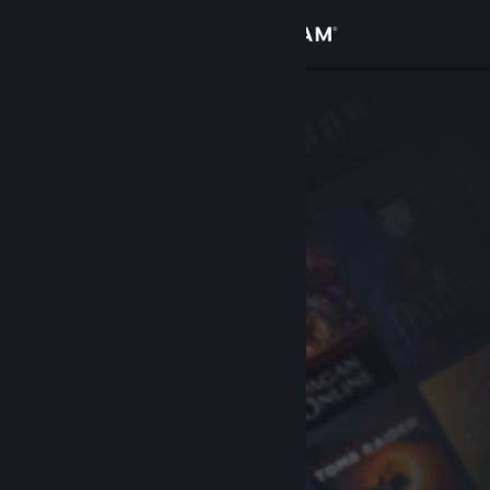
Iniciar sessão
Loja
Comunidade
Sobre
Apoio
Alterar idioma
Instala a app móvel do Steam
Ver versão para computadores