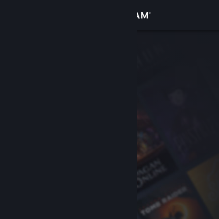
Iniciar sessão
Loja
Comunidade
Sobre
Apoio
Alterar idioma
Instala a app móvel do Steam
Ver versão para computadores