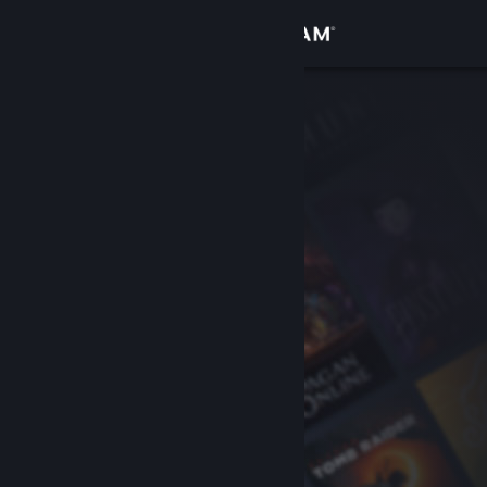
Iniciar sessão
Loja
Comunidade
Sobre
Apoio
Alterar idioma
Instala a app móvel do Steam
Ver versão para computadores