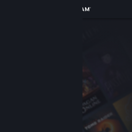
Iniciar sessão
Loja
Comunidade
Sobre
Apoio
Alterar idioma
Instala a app móvel do Steam
Ver versão para computadores