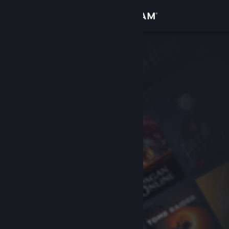
Iniciar sessão
Loja
Comunidade
Sobre
Apoio
Alterar idioma
Instala a app móvel do Steam
Ver versão para computadores