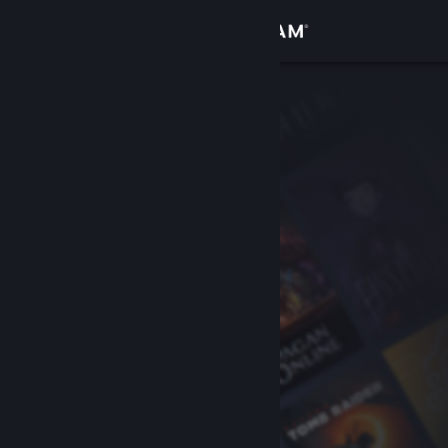
Iniciar sessão
Loja
Comunidade
Sobre
Apoio
Alterar idioma
Instala a app móvel do Steam
Ver versão para computadores