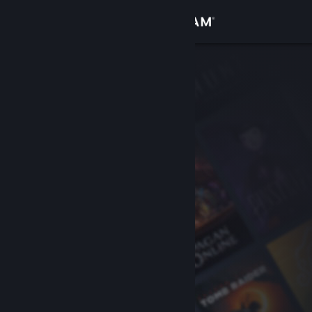
Iniciar sessão
Loja
Comunidade
Sobre
Apoio
Alterar idioma
Instala a app móvel do Steam
Ver versão para computadores