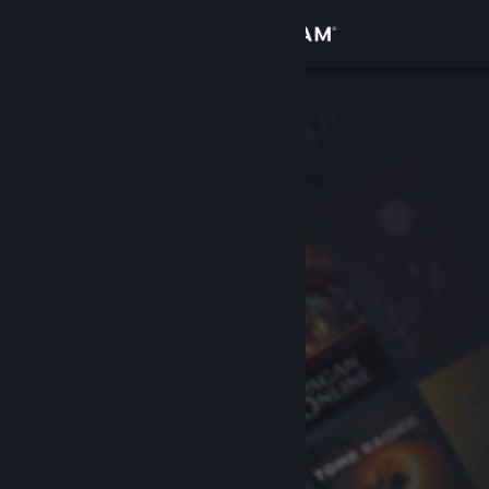
Iniciar sessão
Loja
Comunidade
Sobre
Apoio
Alterar idioma
Instala a app móvel do Steam
Ver versão para computadores