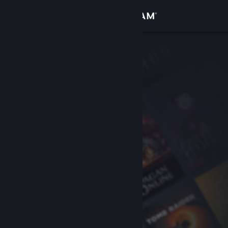
Iniciar sessão
Loja
Comunidade
Sobre
Apoio
Alterar idioma
Instala a app móvel do Steam
Ver versão para computadores