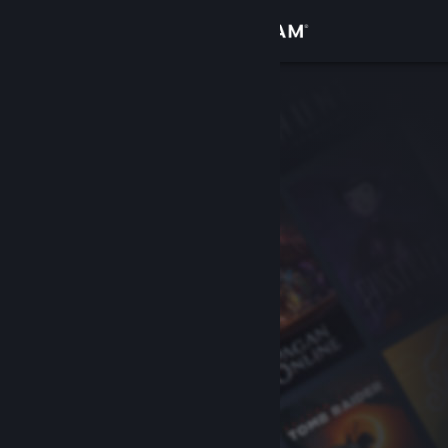
Iniciar sessão
Loja
Comunidade
Sobre
Apoio
Alterar idioma
Instala a app móvel do Steam
Ver versão para computadores