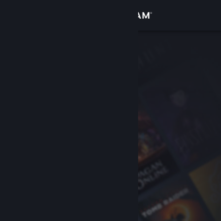
Iniciar sessão
Loja
Comunidade
Sobre
Apoio
Alterar idioma
Instala a app móvel do Steam
Ver versão para computadores