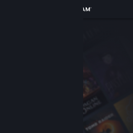
Iniciar sessão
Loja
Comunidade
Sobre
Apoio
Alterar idioma
Instala a app móvel do Steam
Ver versão para computadores