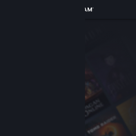
Iniciar sessão
Loja
Comunidade
Sobre
Apoio
Alterar idioma
Instala a app móvel do Steam
Ver versão para computadores