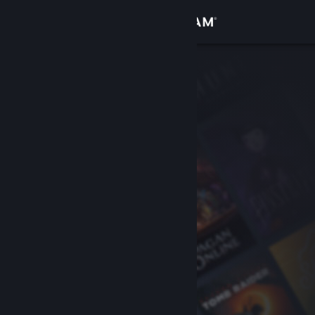
Iniciar sessão
Loja
Comunidade
Sobre
Apoio
Alterar idioma
Instala a app móvel do Steam
Ver versão para computadores