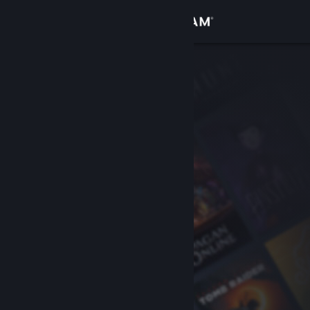
Iniciar sessão
Loja
Comunidade
Sobre
Apoio
Alterar idioma
Instala a app móvel do Steam
Ver versão para computadores