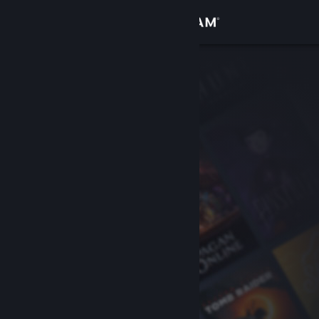
Iniciar sessão
Loja
Comunidade
Sobre
Apoio
Alterar idioma
Instala a app móvel do Steam
Ver versão para computadores