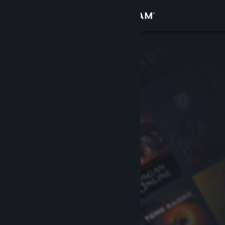
Iniciar sessão
Loja
Comunidade
Sobre
Apoio
Alterar idioma
Instala a app móvel do Steam
Ver versão para computadores