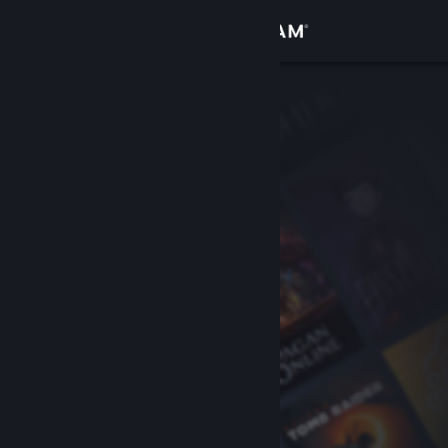
Iniciar sessão
Loja
Comunidade
Sobre
Apoio
Alterar idioma
Instala a app móvel do Steam
Ver versão para computadores