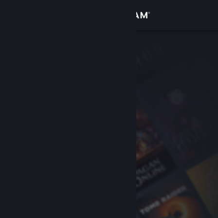
Iniciar sessão
Loja
Comunidade
Sobre
Apoio
Alterar idioma
Instala a app móvel do Steam
Ver versão para computadores