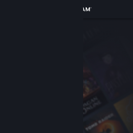
Iniciar sessão
Loja
Comunidade
Sobre
Apoio
Alterar idioma
Instala a app móvel do Steam
Ver versão para computadores