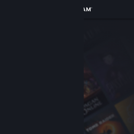
Iniciar sessão
Loja
Comunidade
Sobre
Apoio
Alterar idioma
Instala a app móvel do Steam
Ver versão para computadores