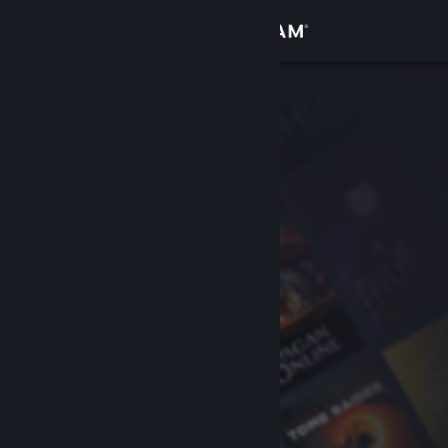
Iniciar sessão
Loja
Comunidade
Sobre
Apoio
Alterar idioma
Instala a app móvel do Steam
Ver versão para computadores