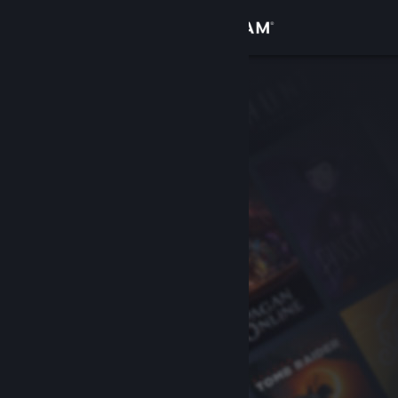
Iniciar sessão
Loja
Comunidade
Sobre
Apoio
Alterar idioma
Instala a app móvel do Steam
Ver versão para computadores