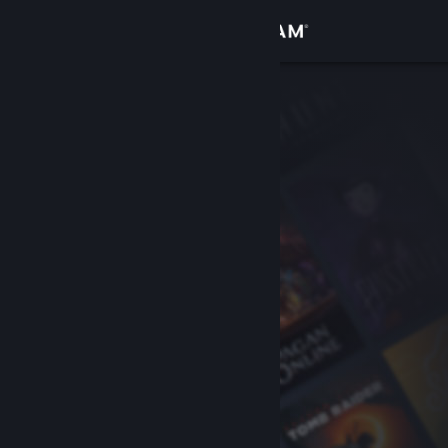
Iniciar sessão
Loja
Comunidade
Sobre
Apoio
Alterar idioma
Instala a app móvel do Steam
Ver versão para computadores