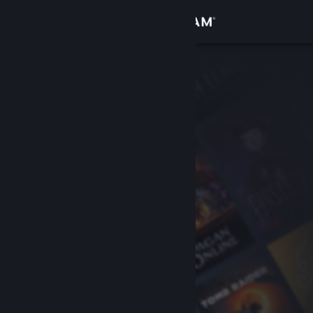
Iniciar sessão
Loja
Comunidade
Sobre
Apoio
Alterar idioma
Instala a app móvel do Steam
Ver versão para computadores