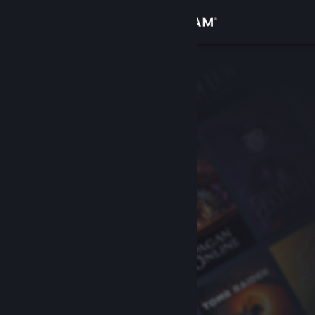
Iniciar sessão
Loja
Comunidade
Sobre
Apoio
Alterar idioma
Instala a app móvel do Steam
Ver versão para computadores