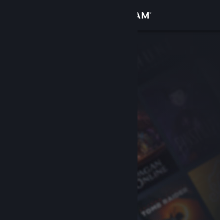
Iniciar sessão
Loja
Comunidade
Sobre
Apoio
Alterar idioma
Instala a app móvel do Steam
Ver versão para computadores