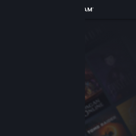
Iniciar sessão
Loja
Comunidade
Sobre
Apoio
Alterar idioma
Instala a app móvel do Steam
Ver versão para computadores