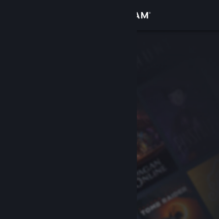
Iniciar sessão
Loja
Comunidade
Sobre
Apoio
Alterar idioma
Instala a app móvel do Steam
Ver versão para computadores