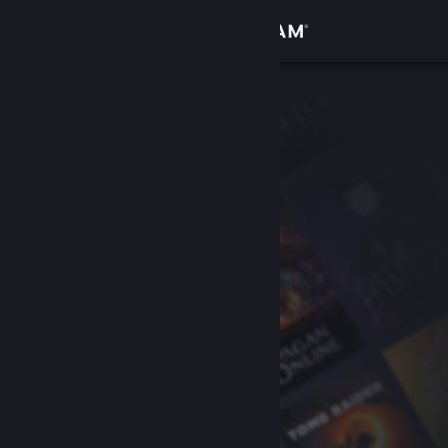
Iniciar sessão
Loja
Comunidade
Sobre
Apoio
Alterar idioma
Instala a app móvel do Steam
Ver versão para computadores