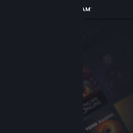
Iniciar sessão
Loja
Comunidade
Sobre
Apoio
Alterar idioma
Instala a app móvel do Steam
Ver versão para computadores