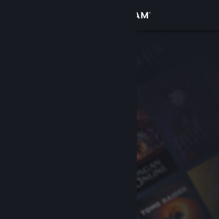
Iniciar sessão
Loja
Comunidade
Sobre
Apoio
Alterar idioma
Instala a app móvel do Steam
Ver versão para computadores