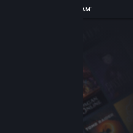
Iniciar sessão
Loja
Comunidade
Sobre
Apoio
Alterar idioma
Instala a app móvel do Steam
Ver versão para computadores