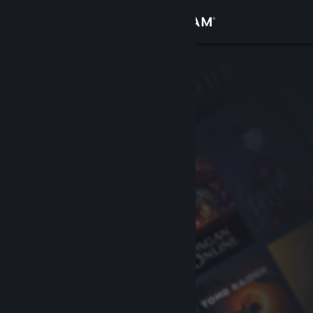
Iniciar sessão
Loja
Comunidade
Sobre
Apoio
Alterar idioma
Instala a app móvel do Steam
Ver versão para computadores