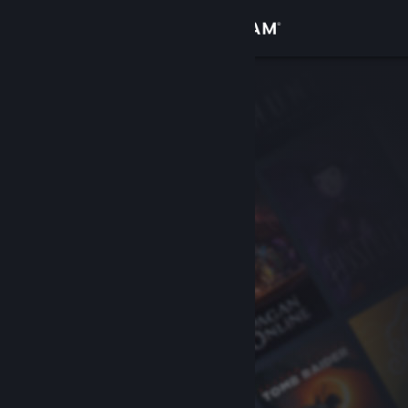
Iniciar sessão
Loja
Comunidade
Sobre
Apoio
Alterar idioma
Instala a app móvel do Steam
Ver versão para computadores