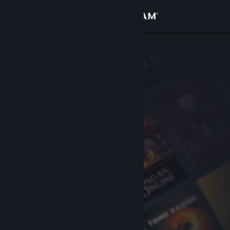
Iniciar sessão
Loja
Comunidade
Sobre
Apoio
Alterar idioma
Instala a app móvel do Steam
Ver versão para computadores