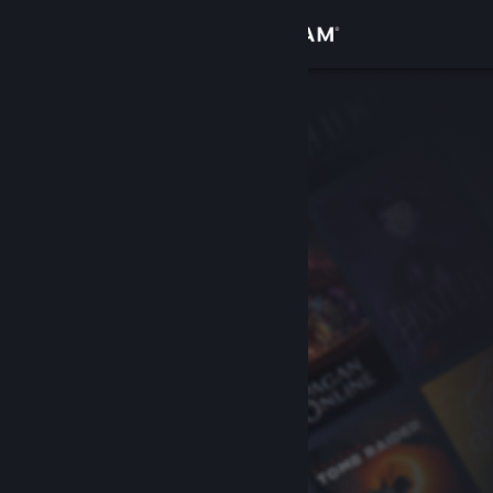
Iniciar sessão
Loja
Comunidade
Sobre
Apoio
Alterar idioma
Instala a app móvel do Steam
Ver versão para computadores