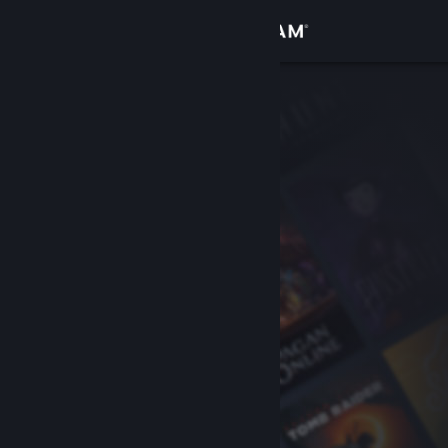
Iniciar sessão
Loja
Comunidade
Sobre
Apoio
Alterar idioma
Instala a app móvel do Steam
Ver versão para computadores