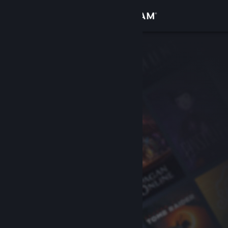
Iniciar sessão
Loja
Comunidade
Sobre
Apoio
Alterar idioma
Instala a app móvel do Steam
Ver versão para computadores