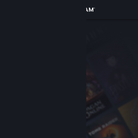
Iniciar sessão
Loja
Comunidade
Sobre
Apoio
Alterar idioma
Instala a app móvel do Steam
Ver versão para computadores