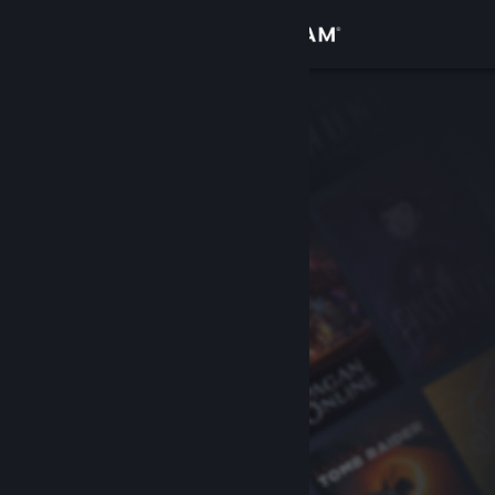
Iniciar sessão
Loja
Comunidade
Sobre
Apoio
Alterar idioma
Instala a app móvel do Steam
Ver versão para computadores