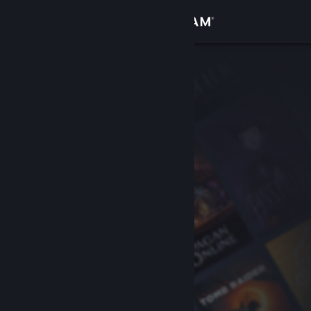
Iniciar sessão
Loja
Comunidade
Sobre
Apoio
Alterar idioma
Instala a app móvel do Steam
Ver versão para computadores