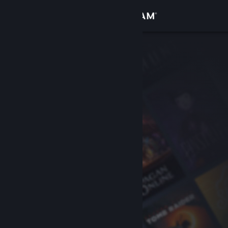
Iniciar sessão
Loja
Comunidade
Sobre
Apoio
Alterar idioma
Instala a app móvel do Steam
Ver versão para computadores