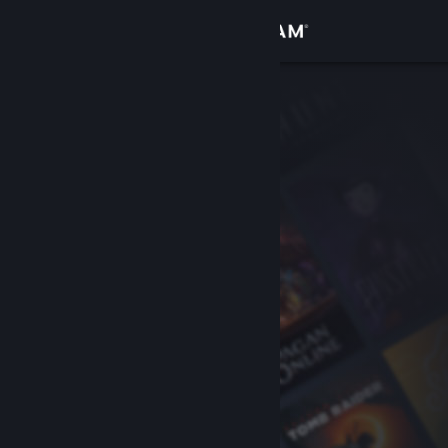
Iniciar sessão
Loja
Comunidade
Sobre
Apoio
Alterar idioma
Instala a app móvel do Steam
Ver versão para computadores