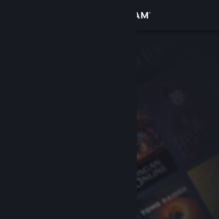
Iniciar sessão
Loja
Comunidade
Sobre
Apoio
Alterar idioma
Instala a app móvel do Steam
Ver versão para computadores