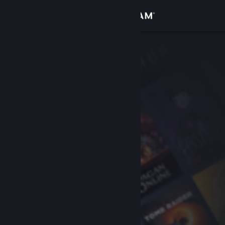
Iniciar sessão
Loja
Comunidade
Sobre
Apoio
Alterar idioma
Instala a app móvel do Steam
Ver versão para computadores