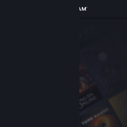
Iniciar sessão
Loja
Comunidade
Sobre
Apoio
Alterar idioma
Instala a app móvel do Steam
Ver versão para computadores