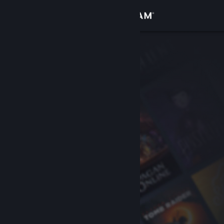
Iniciar sessão
Loja
Comunidade
Sobre
Apoio
Alterar idioma
Instala a app móvel do Steam
Ver versão para computadores