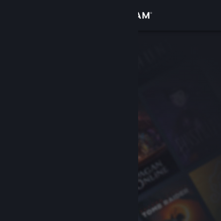
Iniciar sessão
Loja
Comunidade
Sobre
Apoio
Alterar idioma
Instala a app móvel do Steam
Ver versão para computadores